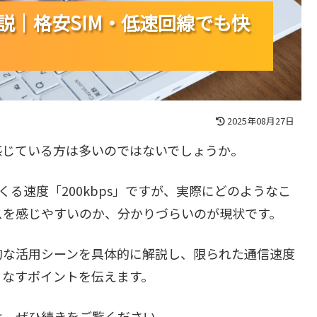
解説｜格安SIM・低速回線でも快
解説｜格安SIM・低速回線でも快
解説｜格安SIM・低速回線でも快
2025年08月27日
を感じている方は多いのではないでしょうか。
くる速度「200kbps」ですが、実際にどのようなこ
スを感じやすいのか、分かりづらいのが現状です。
実的な活用シーンを具体的に解説し、限られた通信速度
こなすポイントを伝えます。
は、ぜひ続きをご覧ください。