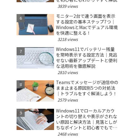
3839 views
モニター2台で違う画面を表示
する設定の基本ステップ7つ｜
WindowsとMacでデュアル環境
を快適に整える！
3218 views
Windows11でバッテリー残量
を常時表示する設定方法｜見逃
せない最新アップデートと便利
な活用術を徹底解説
2810 views
Teamsでメッセージが送信中の
まま止まる原因別5つの対処法
｜トラブルをすぐ解消しよう！
2579 views
Windows11でローカルアカウ
ントの切り替えや表示がされな
い原因と解決方法｜見落としが
ちなポイントと初心者でもでき
る対策を徹底解説
2468 views