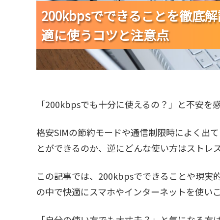
200kbpsでできることを徹底
200kbpsでできることを徹底
200kbpsでできることを徹底
適に使うコツと注意点
適に使うコツと注意点
適に使うコツと注意点
「200kbpsでも十分に使えるの？」と不安
格安SIMの節約モードや通信制限時によく出て
とができるのか、逆にどんな使い方はストレ
この記事では、200kbpsでできることや現
の中で快適にスマホやインターネットを使い
「自分の使い方でも大丈夫？」と気になる方