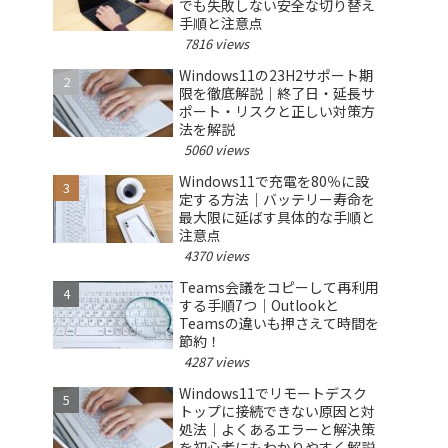
でも失敗しない安全な切り替え
手順と注意点
7816 views
Windows11の23H2サポート期
限を徹底解説｜終了日・延長サ
ポート・リスクと正しい対策方
法を解説
5060 views
Windows11で充電を80％に設
定する方法｜バッテリー寿命を
最大限に延ばす具体的な手順と
注意点
4370 views
Teams会議をコピーして再利用
する手順7つ｜Outlookと
Teamsの違いも押さえて時間を
節約！
4287 views
Windows11でリモートデスク
トップに接続できない原因と対
処法｜よくあるエラーと解決策
を初心者にもわかりやすく解説