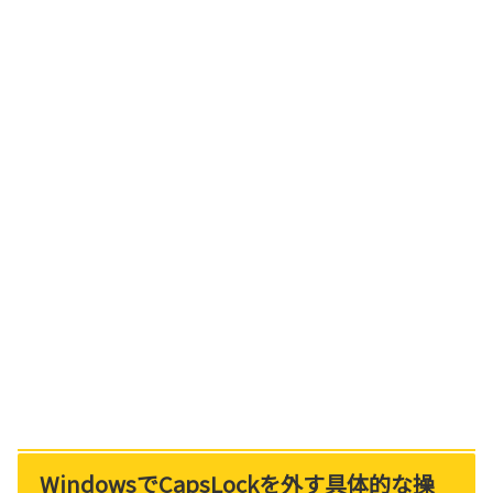
WindowsでCapsLockを外す具体的な操