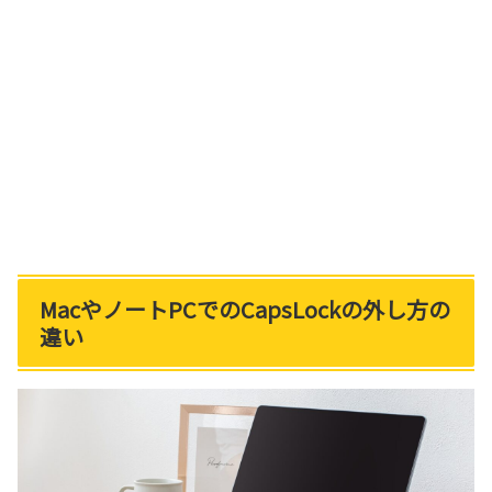
MacやノートPCでのCapsLockの外し方の
違い