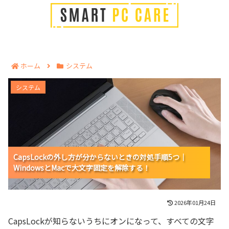
ホーム
システム
CapsLockの外し方が分からないときの対処手順5つ｜
システム
WindowsとMacで大文字固定を解除する！
CapsLockの外し方が分からないときの対処手順5つ｜
CapsLockの外し方が分からないときの対処手順5つ｜
WindowsとMacで大文字固定を解除する！
WindowsとMacで大文字固定を解除する！
2026年01月24日
CapsLockが知らないうちにオンになって、すべての文字