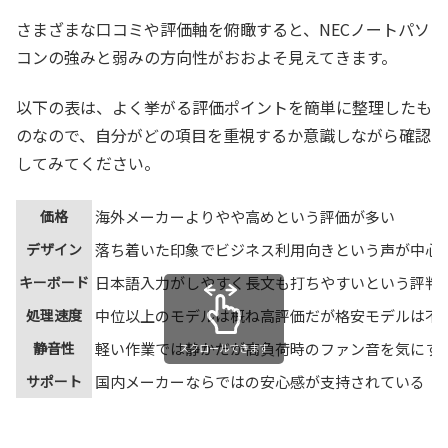
さまざまな口コミや評価軸を俯瞰すると、NECノートパソ
コンの強みと弱みの方向性がおおよそ見えてきます。
以下の表は、よく挙がる評価ポイントを簡単に整理したも
のなので、自分がどの項目を重視するか意識しながら確認
してみてください。
価格
海外メーカーよりやや高めという評価が多い
デザイン
落ち着いた印象でビジネス利用向きという声が中心
キーボード
日本語入力がしやすく長文も打ちやすいという評判
処理速度
中位以上のモデルは概ね高評価だが格安モデルは不
静音性
軽い作業では静かだが高負荷時のファン音を気にす
スクロールできます
サポート
国内メーカーならではの安心感が支持されている