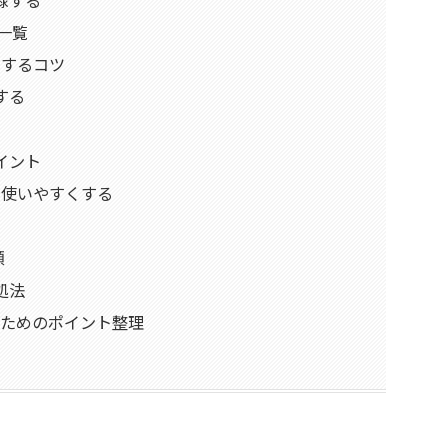
目一覧
録するコツ
する
イント
を使いやすくする
順
処法
行うためのポイント整理