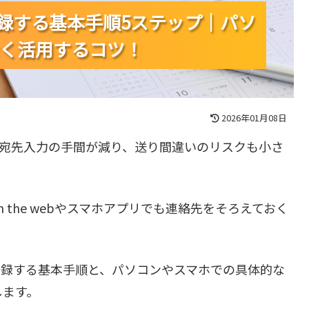
を登録する基本手順5ステップ｜パソ
を登録する基本手順5ステップ｜パソ
を登録する基本手順5ステップ｜パソ
く活用するコツ！
く活用するコツ！
く活用するコツ！
2026年01月08日
と、宛先入力の手間が減り、送り間違いのリスクも小さ
 on the webやスマホアプリでも連絡先をそろえておく
。
を登録する基本手順と、パソコンやスマホでの具体的な
します。