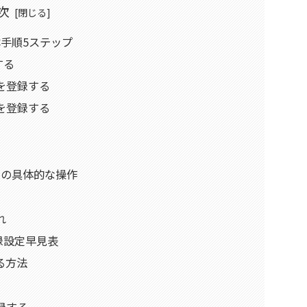
次
本手順5ステップ
する
を登録する
を登録する
録の具体的な操作
れ
登録設定早見表
する方法
録する