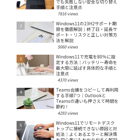
でも失敗しない安全な切り替え
手順と注意点
7816 views
Windows11の23H2サポート期
限を徹底解説｜終了日・延長サ
ポート・リスクと正しい対策方
法を解説
5060 views
Windows11で充電を80％に設
定する方法｜バッテリー寿命を
最大限に延ばす具体的な手順と
注意点
4370 views
Teams会議をコピーして再利用
する手順7つ｜Outlookと
Teamsの違いも押さえて時間を
節約！
4293 views
Windows11でリモートデスク
トップに接続できない原因と対
処法｜よくあるエラーと解決策
を初心者にもわかりやすく解説