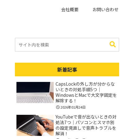
会社概要
お問い合わせ
新着記事
CapsLockの外し方が分からな
いときの対処手順5つ｜
WindowsとMacで大文字固定を
解除する！
2026年01月24日
YouTubeで音が出ないときの対
処法7つ｜パソコンとスマホ別
の設定見直しで音声トラブルを
解消！