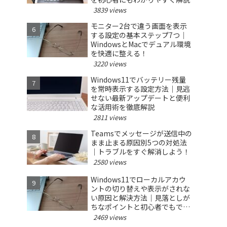
3839 views
モニター2台で違う画面を表示
する設定の基本ステップ7つ｜
WindowsとMacでデュアル環境
を快適に整える！
3220 views
Windows11でバッテリー残量
を常時表示する設定方法｜見逃
せない最新アップデートと便利
な活用術を徹底解説
2811 views
Teamsでメッセージが送信中の
まま止まる原因別5つの対処法
｜トラブルをすぐ解消しよう！
2580 views
Windows11でローカルアカウ
ントの切り替えや表示がされな
い原因と解決方法｜見落としが
ちなポイントと初心者でもでき
る対策を徹底解説
2469 views