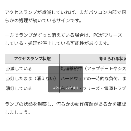
アクセスランプが点滅していれば、まだパソコン内部で何
らかの処理が続いているサインです。
一方でランプがずっと消えている場合は、PCがフリーズ
している・処理が停止している可能性があります。
アクセスランプ状態
考えられる状況
点滅している
処理継続中（アップデートやシステ
点灯したまま（消えない）
ハードウェアの一時的な負荷、また
消灯している
完全停止・フリーズ・電源トラブル
スクロールできます
ランプの状態を観察し、何らかの動作痕跡があるかを確認
しましょう。