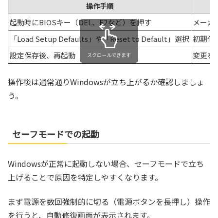
操作手順
起動時にBIOSキー（DEL、F2など）を押す
メーカ
「Load Setup Defaults」や「Reset to Default」選択
初期化
設定保存後、再起動
変更を
スクロールできます
操作後は通常通りWindowsが立ち上がるか確認しましょ
う。
セーフモードでの起動
Windowsが正常に起動しない場合、セーフモードで立ち
上げることで原因を特定しやすくなります。
まず電源を数回強制的に切る（電源ボタンを長押し）操作
を行うと、自動修復画面が表示されます。