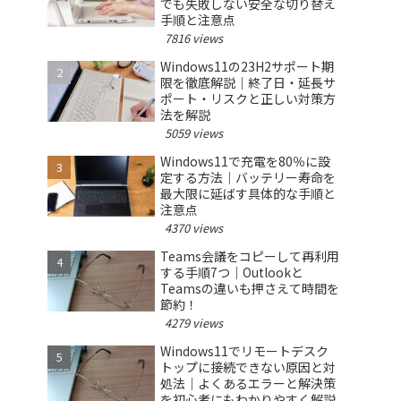
でも失敗しない安全な切り替え
手順と注意点
7816 views
Windows11の23H2サポート期
限を徹底解説｜終了日・延長サ
ポート・リスクと正しい対策方
法を解説
5059 views
Windows11で充電を80％に設
定する方法｜バッテリー寿命を
最大限に延ばす具体的な手順と
注意点
4370 views
Teams会議をコピーして再利用
する手順7つ｜Outlookと
Teamsの違いも押さえて時間を
節約！
4279 views
Windows11でリモートデスク
トップに接続できない原因と対
処法｜よくあるエラーと解決策
を初心者にもわかりやすく解説