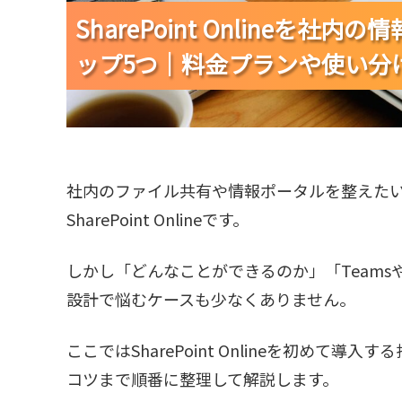
SharePoint Onlineを
SharePoint Onlineを
SharePoint Onlineを
ップ5つ｜料金プランや使い分
ップ5つ｜料金プランや使い分
ップ5つ｜料金プランや使い分
社内のファイル共有や情報ポータルを整えた
SharePoint Onlineです。
しかし「どんなことができるのか」「Teamsや
設計で悩むケースも少なくありません。
ここではSharePoint Onlineを初め
コツまで順番に整理して解説します。