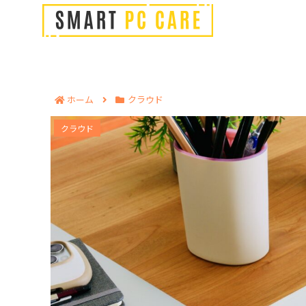
ホーム
クラウド
SharePoint Onlineを社内の情報共有に活
クラウド
気