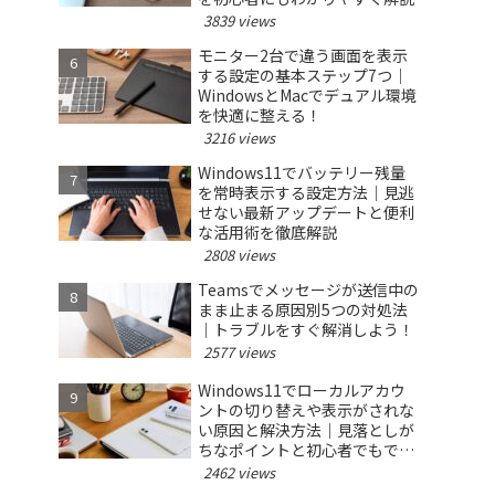
3839 views
モニター2台で違う画面を表示
する設定の基本ステップ7つ｜
WindowsとMacでデュアル環境
を快適に整える！
3216 views
Windows11でバッテリー残量
を常時表示する設定方法｜見逃
せない最新アップデートと便利
な活用術を徹底解説
2808 views
Teamsでメッセージが送信中の
まま止まる原因別5つの対処法
｜トラブルをすぐ解消しよう！
2577 views
Windows11でローカルアカウ
ントの切り替えや表示がされな
い原因と解決方法｜見落としが
ちなポイントと初心者でもでき
る対策を徹底解説
2462 views