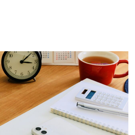
かす基本と導入ステップ5つ｜料金プランや使い分けのコツまで一
に整理！