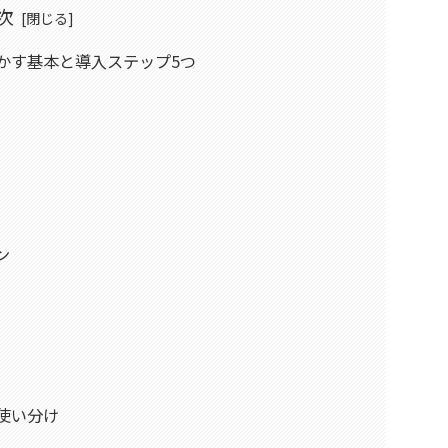
次
有に活かす基本と導入ステップ5つ
ン
いと使い分け