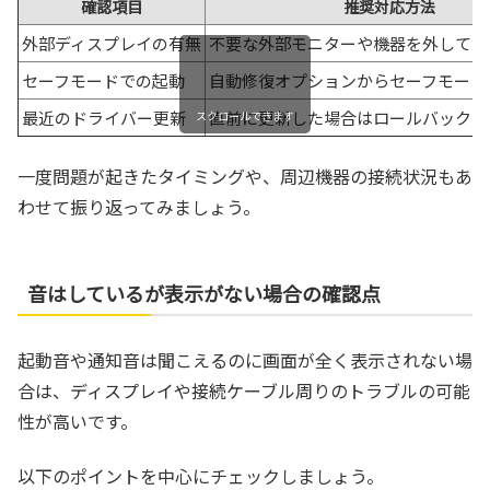
確認項目
推奨対応方法
外部ディスプレイの有無
不要な外部モニターや機器を外してみ
セーフモードでの起動
自動修復オプションからセーフモード
最近のドライバー更新
直前に更新した場合はロールバックを
スクロールできます
一度問題が起きたタイミングや、周辺機器の接続状況もあ
わせて振り返ってみましょう。
音はしているが表示がない場合の確認点
起動音や通知音は聞こえるのに画面が全く表示されない場
合は、ディスプレイや接続ケーブル周りのトラブルの可能
性が高いです。
以下のポイントを中心にチェックしましょう。